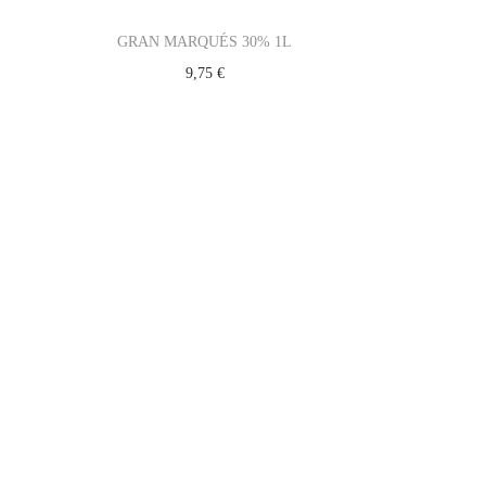
g
n
a
i
GRAN MARQUÉS 30% 1L
c
d
9,75
€
i
o
ó
n