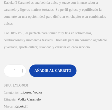
Kabekoff Caramel es una bebida dulce y suave con intenso sabor a
caramelo y ligeros matices tostados. Su perfil goloso y equilibrado la
convierte en una opción ideal para disfrutar en chupito o en combinados
dulces.
Con 18% vol., es perfecta para tomar muy fría en sobremesas,
celebraciones y momentos festivos. Diseñada para un consumo agradable
y versátil, aporta dulzor, suavidad y carácter en cada servicio.
AÑADIR AL CARRITO
K
A
SKU:
LYD84031
B
Categorías:
Licores
,
Vodka
E
Etiqueta:
Vodka Caramelo
K
Marca:
Kabekoff
O