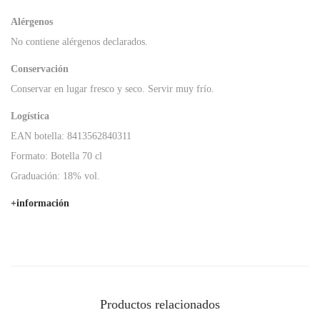
c
Alérgenos
a
No contiene alérgenos declarados.
n
Conservación
t
Conservar en lugar fresco y seco. Servir muy frío.
i
d
Logística
a
EAN botella: 8413562840311
d
Formato: Botella 70 cl
Graduación: 18% vol.
+información
Productos relacionados