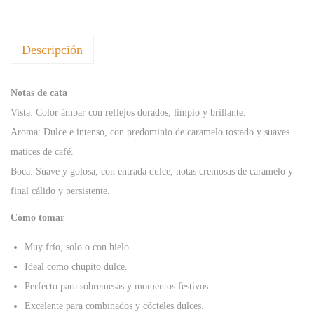
F
F
Descripción
C
A
R
Notas de cata
A
Vista: Color ámbar con reflejos dorados, limpio y brillante.
M
Aroma: Dulce e intenso, con predominio de caramelo tostado y suaves
E
matices de café.
L
Boca: Suave y golosa, con entrada dulce, notas cremosas de caramelo y
1
final cálido y persistente.
8
Cómo tomar
%
7
Muy frío, solo o con hielo.
0
Ideal como chupito dulce.
c
Perfecto para sobremesas y momentos festivos.
l
Excelente para combinados y cócteles dulces.