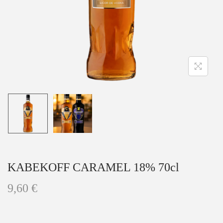
a
i
c
d
i
o
ó
n
KABEKOFF CARAMEL 18% 70cl
9,60
€