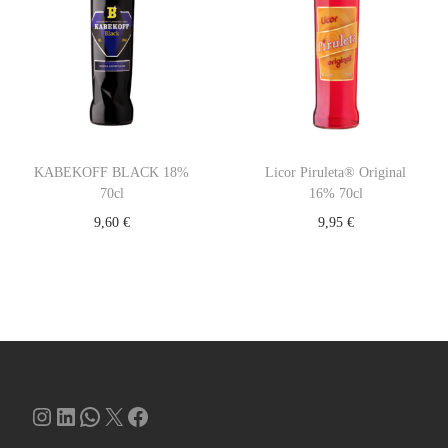
KABEKOFF BLACK 18%
Licor Piruleta® Original
70cl
16% 70cl
9,60
€
9,95
€
Instagram
LinkedIn
WhatsApp
X
Facebook