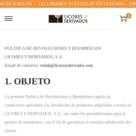
AXICA MELÓN -
CELEBRAMOS NUESTRO 40º ANIVERSARIO - 1986-2
0
S
S
a
a
l
l
t
t
POLÍTICA DE DEVOLUCIONES Y REEMBOLSOS
a
a
LICORES Y DERIVADOS, S.A.
r
r
Email de contacto:
tienda@licoresyderivados.com
a
a
1. OBJETO
l
l
a
c
La presente Política de Devoluciones y Reembolsos regula las
n
o
condiciones aplicables a la devolución de productos adquiridos a través de
a
n
LICORES Y DERIVADOS, S.A., así como los procedimientos para la
v
t
gestión de reembolsos, con el fin de garantizar la máxima satisfacción del
e
e
cliente.
g
n