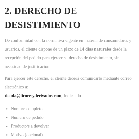
a
i
2. DERECHO DE
c
d
DESISTIMIENTO
i
o
ó
n
De conformidad con la normativa vigente en materia de consumidores y
usuarios, el cliente dispone de un plazo de
14 días naturales
desde la
recepción del pedido para ejercer su derecho de desistimiento, sin
necesidad de justificación.
Para ejercer este derecho, el cliente deberá comunicarlo mediante correo
electrónico a:
tienda@licoresyderivados.com
, indicando:
Nombre completo
Número de pedido
Producto/s a devolver
Motivo (opcional)